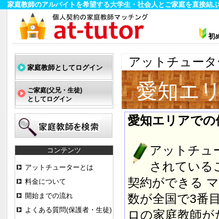
家庭教師のアルバイトを希望する大学生・社会人とご家庭を直接結ぶ
初
アットチュータ
家庭教師としてログイン
愛知エ
ご家庭(父兄・生徒)
としてログイン
愛知エリアでの
アットチュ
コンテンツ
されている
アットチューターとは
契約ができる 
料金について
開始までの流れ
数が全国で3番
よくある質問(保護者・生徒)
ロの家庭教師が