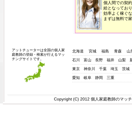
個人間での契
給となってお
効率よく稼ぐ
まずは無料で家
アットチューターは全国の個人家
北海道
宮城
福島
青森
山
庭教師の登録・検索が行えるマッ
チングサイトです。
石川
富山
長野
福井
山梨
東京
神奈川
千葉
埼玉
茨城
愛知
岐阜
静岡
三重
Copyright (C) 2012 個人家庭教師のマッチング 