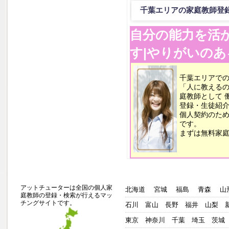
千葉エリアの家庭教師登
自分の能力を活
す|やりがいの
千葉エリアで
「人に教える
庭教師として 
登録・生徒紹
個人契約のた
です。
まずは無料家庭
アットチューターは全国の個人家
北海道
宮城
福島
青森
山
庭教師の登録・検索が行えるマッ
チングサイトです。
石川
富山
長野
福井
山梨
東京
神奈川
千葉
埼玉
茨城