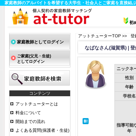
家庭教師のアルバイトを希望する大学生・社会人とご家庭を直接結ぶ
初
アットチューターTOP
>>
登
家庭教師としてログイン
なばなさん(滋賀県) |
ご家庭(父兄・生徒)
としてログイン
ニックネ
性別
年齢
コンテンツ
学校名
アットチューターとは
料金について
開始までの流れ
指導可能
よくある質問(保護者・生徒)
年